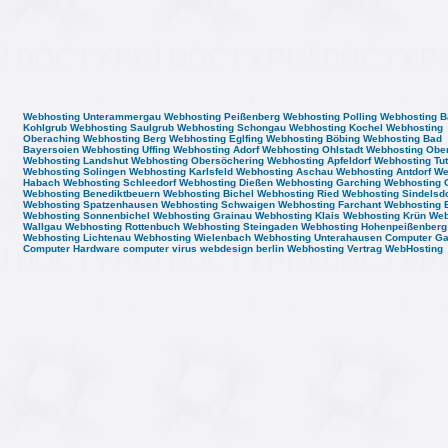
Webhosting Unterammergau
Webhosting Peißenberg
Webhosting Polling
Webhosting B
Kohlgrub
Webhosting Saulgrub
Webhosting Schongau
Webhosting Kochel
Webhosting
Oberaching
Webhosting Berg
Webhosting Eglfing
Webhosting Böbing
Webhosting Bad
Bayersoien
Webhosting Uffing
Webhosting Adorf
Webhosting Ohlstadt
Webhosting Obe
Webhosting Landshut
Webhosting Obersöchering
Webhosting Apfeldorf
Webhosting Tut
Webhosting Solingen
Webhosting Karlsfeld
Webhosting Aschau
Webhosting Antdorf
We
Habach
Webhosting Schleedorf
Webhosting Dießen
Webhosting Garching
Webhosting 
Webhosting Benediktbeuern
Webhosting Bichel
Webhosting Ried
Webhosting Sindelsdo
Webhosting Spatzenhausen
Webhosting Schwaigen
Webhosting Farchant
Webhosting 
Webhosting Sonnenbichel
Webhosting Grainau
Webhosting Klais
Webhosting Krün
Web
Wallgau
Webhosting Rottenbuch
Webhosting Steingaden
Webhosting Hohenpeißenberg
Webhosting Lichtenau
Webhosting Wielenbach
Webhosting Unterahausen
Computer G
Computer Hardware
computer virus
webdesign berlin
Webhosting Vertrag
WebHosting