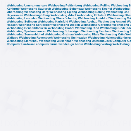
Webhosting Unterammergau
Webhosting Peißenberg
Webhosting Polling
Webhosting B
Kohlgrub
Webhosting Saulgrub
Webhosting Schongau
Webhosting Kochel
Webhosting
Oberaching
Webhosting Berg
Webhosting Eglfing
Webhosting Böbing
Webhosting Bad
Bayersoien
Webhosting Uffing
Webhosting Adorf
Webhosting Ohlstadt
Webhosting Obe
Webhosting Landshut
Webhosting Obersöchering
Webhosting Apfeldorf
Webhosting Tut
Webhosting Solingen
Webhosting Karlsfeld
Webhosting Aschau
Webhosting Antdorf
We
Habach
Webhosting Schleedorf
Webhosting Dießen
Webhosting Garching
Webhosting 
Webhosting Benediktbeuern
Webhosting Bichel
Webhosting Ried
Webhosting Sindelsdo
Webhosting Spatzenhausen
Webhosting Schwaigen
Webhosting Farchant
Webhosting 
Webhosting Sonnenbichel
Webhosting Grainau
Webhosting Klais
Webhosting Krün
Web
Wallgau
Webhosting Rottenbuch
Webhosting Steingaden
Webhosting Hohenpeißenberg
Webhosting Lichtenau
Webhosting Wielenbach
Webhosting Unterahausen
Computer G
Computer Hardware
computer virus
webdesign berlin
Webhosting Vertrag
WebHosting