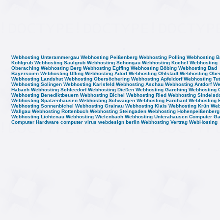
Webhosting Unterammergau
Webhosting Peißenberg
Webhosting Polling
Webhosting B
Kohlgrub
Webhosting Saulgrub
Webhosting Schongau
Webhosting Kochel
Webhosting
Oberaching
Webhosting Berg
Webhosting Eglfing
Webhosting Böbing
Webhosting Bad
Bayersoien
Webhosting Uffing
Webhosting Adorf
Webhosting Ohlstadt
Webhosting Obe
Webhosting Landshut
Webhosting Obersöchering
Webhosting Apfeldorf
Webhosting Tut
Webhosting Solingen
Webhosting Karlsfeld
Webhosting Aschau
Webhosting Antdorf
We
Habach
Webhosting Schleedorf
Webhosting Dießen
Webhosting Garching
Webhosting 
Webhosting Benediktbeuern
Webhosting Bichel
Webhosting Ried
Webhosting Sindelsdo
Webhosting Spatzenhausen
Webhosting Schwaigen
Webhosting Farchant
Webhosting 
Webhosting Sonnenbichel
Webhosting Grainau
Webhosting Klais
Webhosting Krün
Web
Wallgau
Webhosting Rottenbuch
Webhosting Steingaden
Webhosting Hohenpeißenberg
Webhosting Lichtenau
Webhosting Wielenbach
Webhosting Unterahausen
Computer G
Computer Hardware
computer virus
webdesign berlin
Webhosting Vertrag
WebHosting