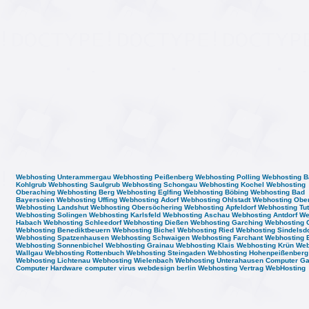
Webhosting Unterammergau
Webhosting Peißenberg
Webhosting Polling
Webhosting B
Kohlgrub
Webhosting Saulgrub
Webhosting Schongau
Webhosting Kochel
Webhosting
Oberaching
Webhosting Berg
Webhosting Eglfing
Webhosting Böbing
Webhosting Bad
Bayersoien
Webhosting Uffing
Webhosting Adorf
Webhosting Ohlstadt
Webhosting Obe
Webhosting Landshut
Webhosting Obersöchering
Webhosting Apfeldorf
Webhosting Tut
Webhosting Solingen
Webhosting Karlsfeld
Webhosting Aschau
Webhosting Antdorf
We
Habach
Webhosting Schleedorf
Webhosting Dießen
Webhosting Garching
Webhosting 
Webhosting Benediktbeuern
Webhosting Bichel
Webhosting Ried
Webhosting Sindelsdo
Webhosting Spatzenhausen
Webhosting Schwaigen
Webhosting Farchant
Webhosting 
Webhosting Sonnenbichel
Webhosting Grainau
Webhosting Klais
Webhosting Krün
Web
Wallgau
Webhosting Rottenbuch
Webhosting Steingaden
Webhosting Hohenpeißenberg
Webhosting Lichtenau
Webhosting Wielenbach
Webhosting Unterahausen
Computer G
Computer Hardware
computer virus
webdesign berlin
Webhosting Vertrag
WebHosting