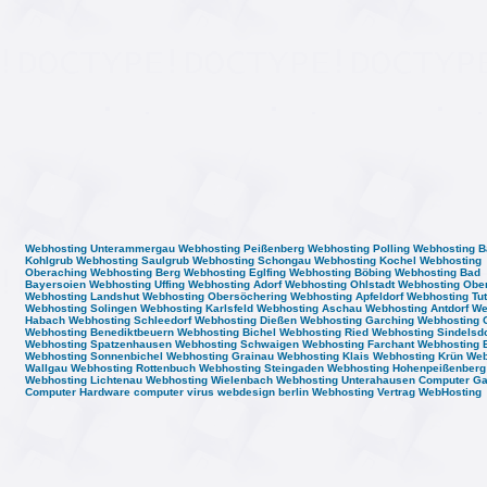
Webhosting Unterammergau
Webhosting Peißenberg
Webhosting Polling
Webhosting B
Kohlgrub
Webhosting Saulgrub
Webhosting Schongau
Webhosting Kochel
Webhosting
Oberaching
Webhosting Berg
Webhosting Eglfing
Webhosting Böbing
Webhosting Bad
Bayersoien
Webhosting Uffing
Webhosting Adorf
Webhosting Ohlstadt
Webhosting Obe
Webhosting Landshut
Webhosting Obersöchering
Webhosting Apfeldorf
Webhosting Tut
Webhosting Solingen
Webhosting Karlsfeld
Webhosting Aschau
Webhosting Antdorf
We
Habach
Webhosting Schleedorf
Webhosting Dießen
Webhosting Garching
Webhosting 
Webhosting Benediktbeuern
Webhosting Bichel
Webhosting Ried
Webhosting Sindelsdo
Webhosting Spatzenhausen
Webhosting Schwaigen
Webhosting Farchant
Webhosting 
Webhosting Sonnenbichel
Webhosting Grainau
Webhosting Klais
Webhosting Krün
Web
Wallgau
Webhosting Rottenbuch
Webhosting Steingaden
Webhosting Hohenpeißenberg
Webhosting Lichtenau
Webhosting Wielenbach
Webhosting Unterahausen
Computer G
Computer Hardware
computer virus
webdesign berlin
Webhosting Vertrag
WebHosting