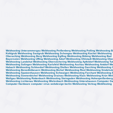
Webhosting Unterammergau
Webhosting Peißenberg
Webhosting Polling
Webhosting B
Kohlgrub
Webhosting Saulgrub
Webhosting Schongau
Webhosting Kochel
Webhosting
Oberaching
Webhosting Berg
Webhosting Eglfing
Webhosting Böbing
Webhosting Bad
Bayersoien
Webhosting Uffing
Webhosting Adorf
Webhosting Ohlstadt
Webhosting Obe
Webhosting Landshut
Webhosting Obersöchering
Webhosting Apfeldorf
Webhosting Tut
Webhosting Solingen
Webhosting Karlsfeld
Webhosting Aschau
Webhosting Antdorf
We
Habach
Webhosting Schleedorf
Webhosting Dießen
Webhosting Garching
Webhosting 
Webhosting Benediktbeuern
Webhosting Bichel
Webhosting Ried
Webhosting Sindelsdo
Webhosting Spatzenhausen
Webhosting Schwaigen
Webhosting Farchant
Webhosting 
Webhosting Sonnenbichel
Webhosting Grainau
Webhosting Klais
Webhosting Krün
Web
Wallgau
Webhosting Rottenbuch
Webhosting Steingaden
Webhosting Hohenpeißenberg
Webhosting Lichtenau
Webhosting Wielenbach
Webhosting Unterahausen
Computer G
Computer Hardware
computer virus
webdesign berlin
Webhosting Vertrag
WebHosting